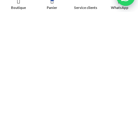
Services
Boutique
Panier
Service clients
WhatsApp
Données informatiques et personnelles
SUVIEZ NOVA BEDDING
Facebook
Instagram
Youtube
Tik Tok
var /*99586587347*/