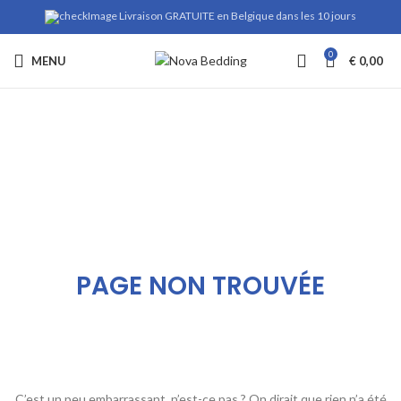
Livraison GRATUITE en Belgique dans les 10 jours
0
MENU
€
0,00
PAGE NON TROUVÉE
C’est un peu embarrassant, n’est-ce pas ? On dirait que rien n’a été