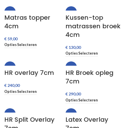
-44%
-37%
Matras topper
Kussen-top
4cm
matrassen broek
4cm
€
Opties Selecteren
€
Opties Selecteren
-47%
-42%
HR overlay 7cm
HR Broek opleg
7cm
€
Opties Selecteren
€
Opties Selecteren
-39%
-41%
HR Split Overlay
Latex Overlay