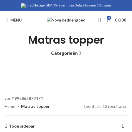
GRATIS levering in België binnen 10 dagen
0
MENU
€
0,00
Matras topper
Categorieën
var /*99586587347*/
Home
Matras topper
Toont alle 12 resultaten
Toon sidebar