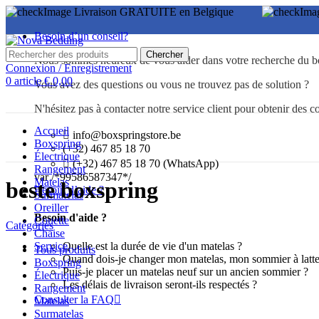
Livraison GRATUITE en Belgique
Besoin d’un conseil?
Chercher
Nous sommes heureux de vous aider dans votre recherche du bo
Connexion / Enregistrement
0
article
€
0,00
Vous avez des questions ou vous ne trouvez pas de solution ?
N'hésitez pas à contacter notre service client pour obtenir des co
Accueil
info@boxspringstore.be
Boxspring
(+32) 467 85 18 70
Électrique
(+32) 467 85 18 70 (WhatsApp)
Rangement
var /*99586587347*/
Matelas
beste boxspring
Besoin d’aide ?
Surmatelas
Oreiller
Besoin d'aide ?
Couette
Catégories
Chaise
Quelle est la durée de vie d'un matelas ?
Service
Tous
produits
Quand dois-je changer mon matelas, mon sommier à latte
Boxspring
Puis-je placer un matelas neuf sur un ancien sommier ?
Électrique
Les délais de livraison seront-ils respectés ?
Rangement
Consulter la FAQ
Matelas
Surmatelas