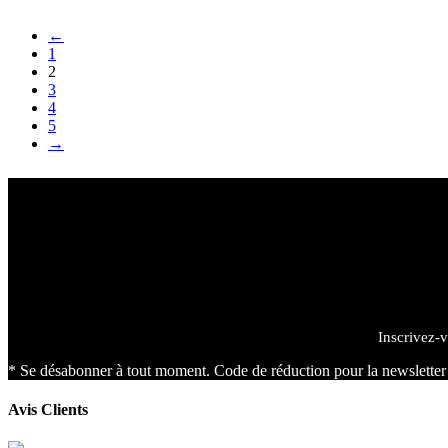
Choix Des Options
←
1
2
3
4
5
→
Inscrivez-v
* Se désabonner à tout moment. Code de réduction pour la newslette
Avis Clients