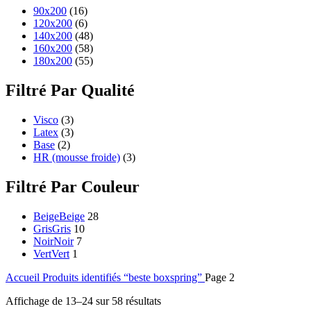
90x200
(16)
120x200
(6)
140x200
(48)
160x200
(58)
180x200
(55)
Filtré Par Qualité
Visco
(3)
Latex
(3)
Base
(2)
HR (mousse froide)
(3)
Filtré Par Couleur
Beige
Beige
28
Gris
Gris
10
Noir
Noir
7
Vert
Vert
1
Accueil
Produits identifiés “beste boxspring”
Page 2
Affichage de 13–24 sur 58 résultats