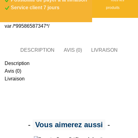
Tous les
i
Service client 7 jours
produits
n
g
var /*99586587347*/
D
r
e
DESCRIPTION
AVIS (0)
LIVRAISON
a
m
Description
S
Avis (0)
e
Livraison
t
B
o
n
i
t
-
Vous aimerez aussi
-
e
N