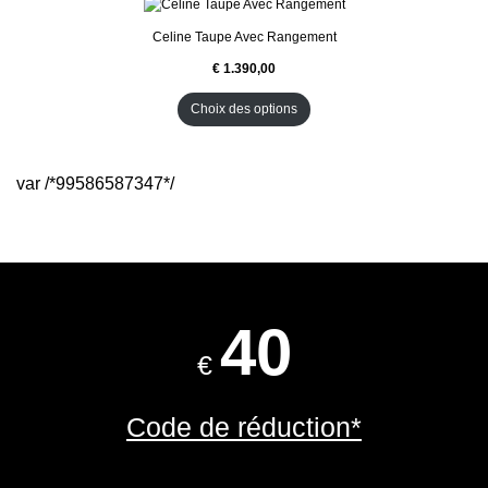
Celine Taupe Avec Rangement
Choix des options
var /*99586587347*/
40
€
Code de réduction*