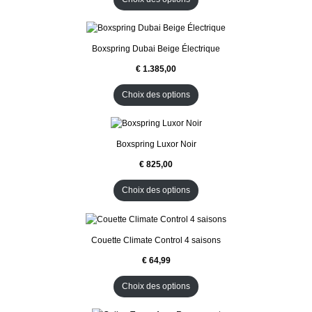
I
O
T
N
E
N
Boxspring Dubai Beige Électrique
P
R
O
M
Choix des options
O
T
I
O
N
Boxspring Luxor Noir
Choix des options
Couette Climate Control 4 saisons
Choix des options