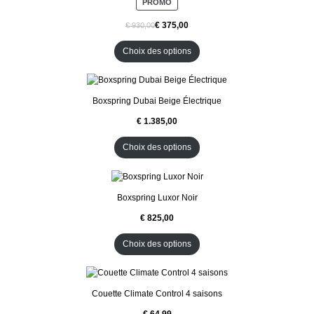
P
PROMO
O
R
M
O
€
€
O
D
T
U
I
Choix des options
I
O
T
N
E
N
Boxspring Dubai Beige Électrique
P
R
O
M
Choix des options
O
T
I
O
N
Boxspring Luxor Noir
Choix des options
Couette Climate Control 4 saisons