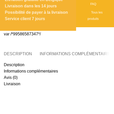
FAQ
Livraison dans les 14 jours
Possibilité de payer à la livraison
Tous les
Service client 7 jours
produits
var /*99586587347*/
DESCRIPTION
INFORMATIONS COMPLÉMENTAIRES
Description
Informations complémentaires
Avis (0)
Livraison