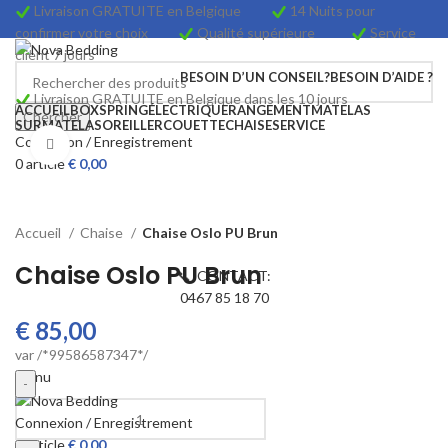
Livraison GRATUITE en Belgique
14 Nuits pour
confirmer votre choix
Qualité supérieure
Service
client 7 jours
BESOIN D’UN CONSEIL?
BESOIN D’AIDE ?
Livraison GRATUITE en Belgique dans les 10 jours
ACCUEIL
BOXSPRING
ÉLECTRIQUE
RANGEMENT
MATELAS
Chercher
SURMATELAS
OREILLER
COUETTE
CHAISE
SERVICE
Connexion / Enregistrement
Cliquez pour agrandir
0
article
€
0,00
Accueil
Chaise
Chaise Oslo PU Brun
Chaise Oslo PU Brun
📞 CONTACT:
0467 85 18 70
€
85,00
var /*99586587347*/
Menu
q
Connexion / Enregistrement
u
0
article
€
0,00