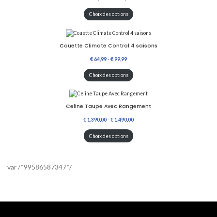
Choix des options
Couette Climate Control 4 saisons
€
64,99
-
€
99,99
Choix des options
Celine Taupe Avec Rangement
€
1.390,00
-
€
1.490,00
Choix des options
var /*99586587347*/