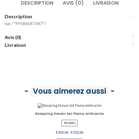
DESCRIPTION
AVIS (0)
LIVRAISON
r
u
Description
n
var /*99586587347*/
Avis (0)
Livraison
-
Vous aimerez aussi
-
Boxspring Dream Set Flanny Anthracite
P
PROMO
R
O
€
435,00
-
€
535,00
D