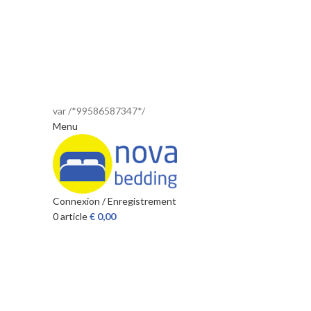
var /*99586587347*/
Menu
Connexion / Enregistrement
0
article
€
0,00