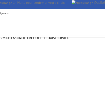
14 Nuits pour confirmer votre choix
Quali
 jours
URMATELAS
OREILLER
COUETTE
CHAISE
SERVICE