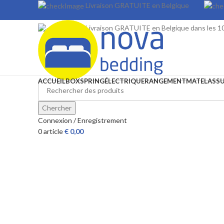
Livraison GRATUITE en Belgique
Livraison GRATUITE en Belgique dans les 10
ACCUEIL
BOXSPRING
ÉLECTRIQUE
RANGEMENT
MATELAS
S
Chercher
Connexion / Enregistrement
0
article
€
0,00