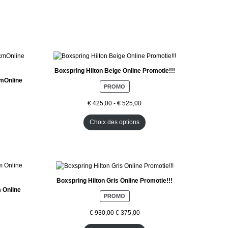
Boxspring Hilton Beige Online Promotie!!!
cmOnline
P
PROMO
R
O
€
425,00
-
€
525,00
D
U
Choix des options
I
T
E
N
P
R
O
Boxspring Hilton Gris Online Promotie!!!
M
 Online
O
P
PROMO
T
R
I
O
€
930,00
€
375,00
O
D
N