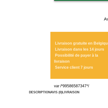
é
d
e
A
C
h
a
i
Livraison gratuite en Belgiq
s
Livraison dans les 14 jours
e
Possibilité de payer à la
S
livraison
o
Service client 7 jours
f
i
a
var /*99586587347*/
P
DESCRIPTION
AVIS (0)
LIVRAISON
U
G
r