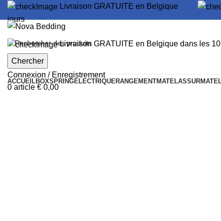
Livraison GRATUITE en Belgique
jours
Livraison GRATUITE en Belgique dans les 10 
Chercher
Connexion / Enregistrement
ACCUEIL
BOXSPRING
ÉLECTRIQUE
RANGEMENT
MATELAS
SURMATE
0
article
€
0,00