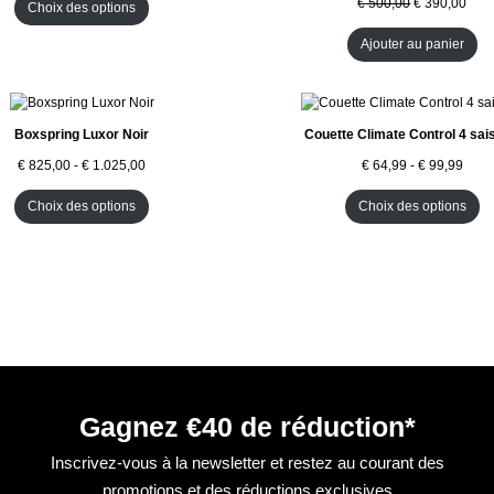
U
O
€
500,00
€
390,00
Choix des options
O
I
D
N
T
U
Ajouter au panier
E
I
N
T
P
E
R
N
O
P
Boxspring Luxor Noir
Couette Climate Control 4 sai
M
R
O
O
€
825,00
-
€
1.025,00
€
64,99
-
€
99,99
T
M
I
O
Choix des options
Choix des options
O
T
N
I
O
N
Gagnez €40 de réduction*
Inscrivez-vous à la newsletter et restez au courant des
promotions et des réductions exclusives