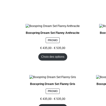
Boxspring Dream Set Flanny Anthracite
Boxs
P
PROMO
R
O
€
435,00
-
€
535,00
D
U
Choix des options
I
T
E
N
P
R
O
Boxspring Dream Set Flanny Gris
Boxspr
M
O
P
PROMO
T
R
I
O
€
435,00
-
€
535,00
O
D
N