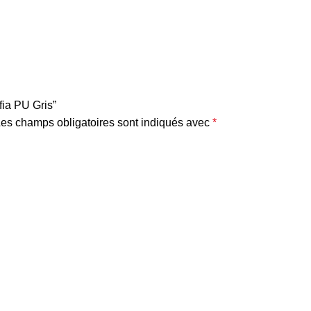
i
s
fia PU Gris”
es champs obligatoires sont indiqués avec
*