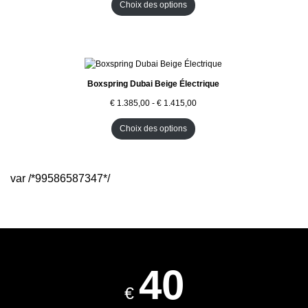
U
Choix des options
I
T
E
N
P
R
O
Boxspring Dubai Beige Électrique
M
O
€
1.385,00
-
€
1.415,00
T
I
Choix des options
O
N
var /*99586587347*/
40
€