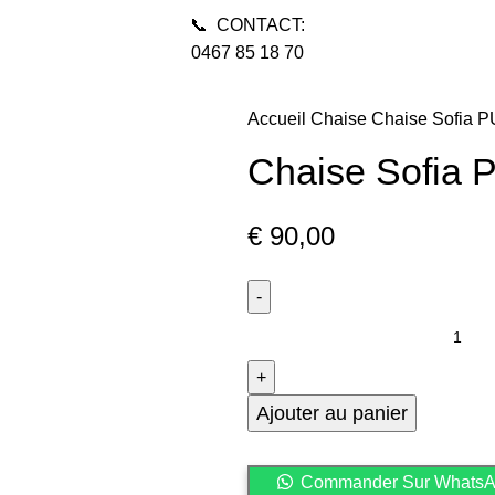
📞 CONTACT:
0467 85 18 70
Accueil
Chaise
Chaise Sofia P
Chaise Sofia 
€
90,00
q
u
a
n
Ajouter au panier
t
i
Commander Sur Whats
t