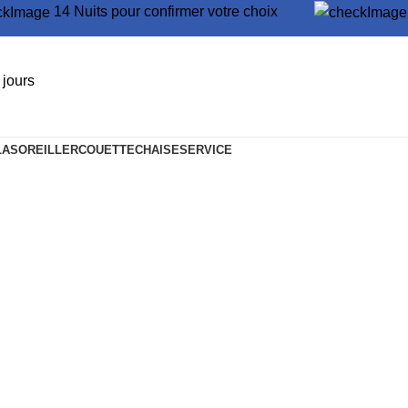
14 Nuits pour confirmer votre choix
jours
LAS
OREILLER
COUETTE
CHAISE
SERVICE