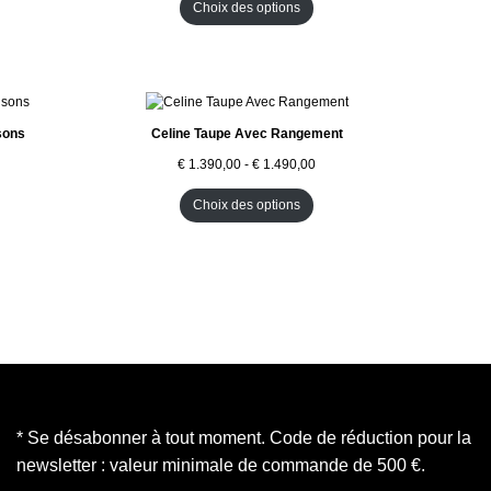
U
Choix des options
I
T
E
N
P
R
O
sons
Celine Taupe Avec Rangement
M
O
€
1.390,00
-
€
1.490,00
T
I
Choix des options
O
N
* Se désabonner à tout moment. Code de réduction pour la
newsletter : valeur minimale de commande de 500 €.