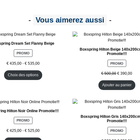
-
Vous aimerez aussi
-
pring Dream Set Flanny Beige
Boxspring Hilton Beige 140x200
P
PROMO
Promotie!!!
R
O
€
435,00
-
€
535,00
P
PROMO
D
R
U
O
€
500,00
€
390,00
Choix des options
I
D
T
U
Ajouter au panier
E
I
N
T
P
E
R
N
O
P
ing Hilton Noir Online Promotie!!!
M
R
Boxspring Hilton Gris 140x200cm
O
O
P
PROMO
Promotie!!!
T
M
R
I
O
O
€
425,00
-
€
525,00
P
PROMO
O
T
D
R
N
I