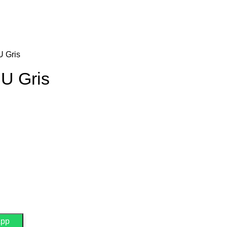
U Gris
PU Gris
App