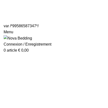
var /*99586587347*/
Menu
Connexion / Enregistrement
0
article
€
0,00
Cliquez pour agrandir