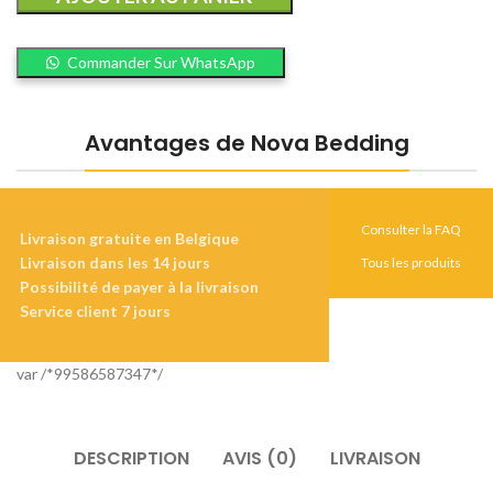
Commander Sur WhatsApp
Avantages de Nova Bedding
Consulter la FAQ
Livraison gratuite en Belgique
Livraison dans les 14 jours
Tous les produits
Possibilité de payer à la livraison
Service client 7 jours
var /*99586587347*/
DESCRIPTION
AVIS (0)
LIVRAISON