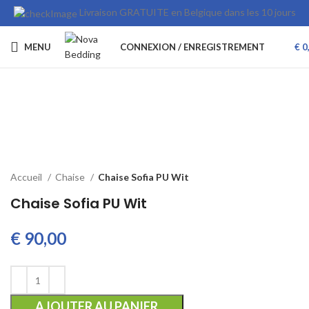
Livraison GRATUITE en Belgique dans les 10 jours
MENU
CONNEXION / ENREGISTREMENT
€
0
Cliquez pour agrandir
Accueil
Chaise
Chaise Sofia PU Wit
Chaise Sofia PU Wit
€
AJOUTER AU PANIER