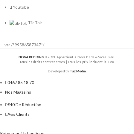
Youtube
Tik Tok
var /*99586587347*/
NOVA BEDDING
2023 Appartient à Nova Beds & Sofas SPRL.
Tous les droits sont réservés. | Tous les prix incluent la TVA.
Developed by
Tuz Media
.
0467 85 18 70
Nos Magasins
€40 De Réduction
Avis Clients
Retourner à la boutique