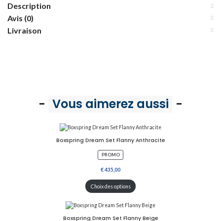
Description
Avis (0)
Livraison
-
Vous aimerez aussi
-
Boxspring Dream Set Flanny Anthracite
P
PROMO
R
O
D
U
Choix des options
I
T
E
N
P
Boxspring Dream Set Flanny Beige