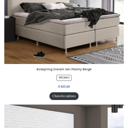
Boxspring Dream Set Flanny Beige
P
PROMO
R
O
D
U
Choix des options
I
T
E
N
P
R
O
M