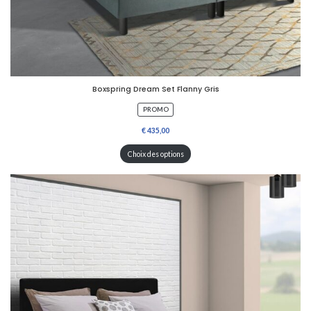
Boxspring Dream Set Flanny Gris
P
PROMO
R
O
D
U
Choix des options
I
T
E
N
P
R
O
M
O
T
I
O
N