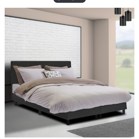
I
T
E
N
P
R
O
M
O
T
I
O
N