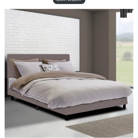
I
T
E
N
P
R
O
M
O
T
I
O
N