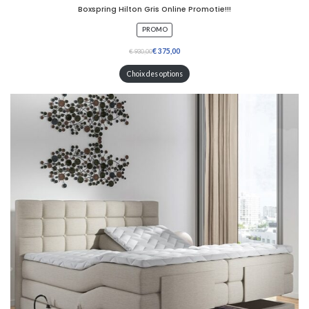
Boxspring Hilton Gris Online Promotie!!!
P
PROMO
R
O
€
€
D
U
Choix des options
I
T
E
N
P
R
O
M
O
T
I
O
N