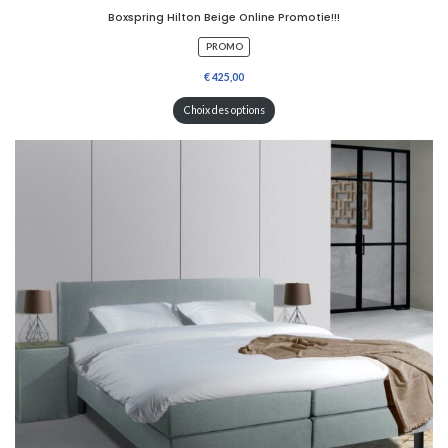
Boxspring Hilton Beige Online Promotie!!!
P
PROMO
R
O
D
U
Choix des options
I
T
E
N
P
R
O
M
O
T
I
O
N