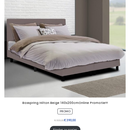
O
T
I
O
N
Boxspring Hilton Beige 140x200cmOnline Promotie!!!
P
PROMO
R
O
€
€
D
U
Ajouter au panier