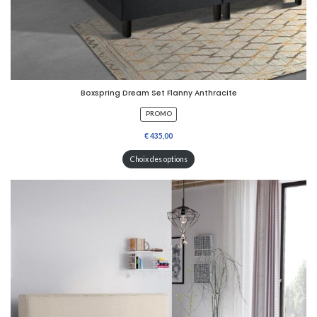
Boxspring Dream Set Flanny Anthracite
P
PROMO
R
O
D
U
Choix des options
I
T
E
N
P
R
O
M
O
T
I
O
N