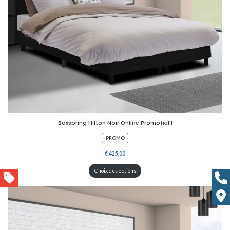
Boxspring Hilton Noir Online Promotie!!!
P
PROMO
R
O
D
U
Choix des options
I
T
E
N
P
R
O
M