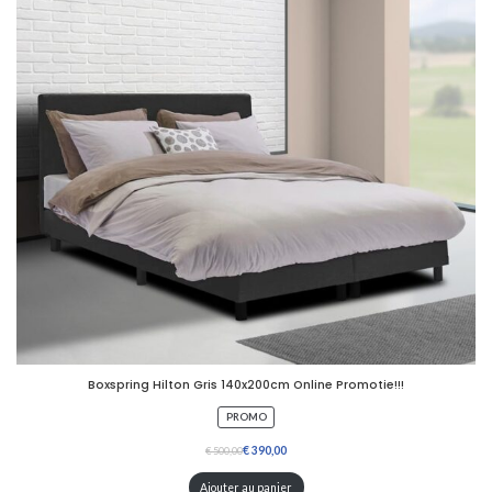
O
T
I
O
N
Boxspring Hilton Gris 140x200cm Online Promotie!!!
P
PROMO
R
O
€
€
D
U
Ajouter au panier