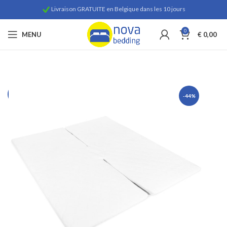
Livraison GRATUITE en Belgique dans les 10 jours
0
MENU
€
0,00
-44%
-44%