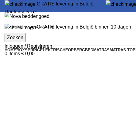
GRATIS levering in België
klantenservice
GRATIS levering in België binnen 10 dagen
Zoeken
Inloggen / Registreren
HOME
BOXSPRING
ELEKTRISCHE
OPBERGBED
MATRAS
MATRAS TOP
0
items
€
0,00