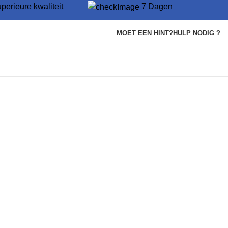
perieure kwaliteit
7 Dagen
MOET EEN HINT?
HULP NODIG ?