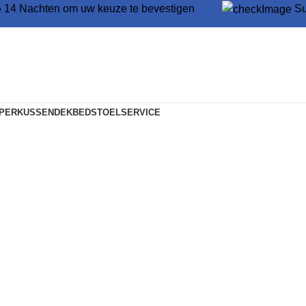
14 Nachten om uw keuze te bevestigen
Su
PER
KUSSEN
DEKBED
STOEL
SERVICE