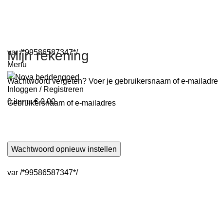
var /*99586587347*/
Mijn rekening
Menu
Wachtwoord vergeten? Voer je gebruikersnaam of e-mailadres 
Inloggen / Registreren
0
items
€
0,00
Gebruikersnaam of e-mailadres
Wachtwoord opnieuw instellen
var /*99586587347*/