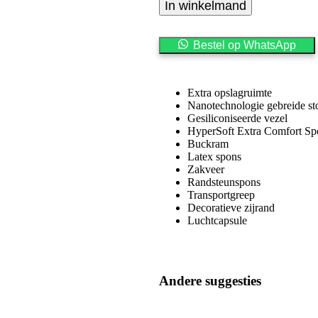
In winkelmand
m
b
i
Bestel op WhatsApp
L
a
t
e
Extra opslagruimte
x
Nanotechnologie gebreide st
T
Gesiliconiseerde vezel
h
HyperSoft Extra Comfort Sp
e
Buckram
r
Latex spons
a
Zakveer
p
Randsteunspons
y
Transportgreep
A
Decoratieve zijrand
v
Luchtcapsule
e
c
R
a
Andere suggesties
n
g
e