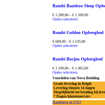
m
e
Bambi Bamboo Sleep Opb
n
t
€
1.289,00
–
€
1.599,00
a
Opties selecteren
a
n
t
Bambi Golden Opbergbed
a
l
€
669,00
–
€
1.145,00
Opties selecteren
Bambi Borjen Opbergbed
€
1.199,00
–
€
1.965,00
Opties selecteren
Voordelen van Nova Bedding
Gratis levering in België
Levering binnen 14 dagen
Mogelijkheid tot betaling bij lev
7 Dagen klantenservice
Raadpleeg de FAQ