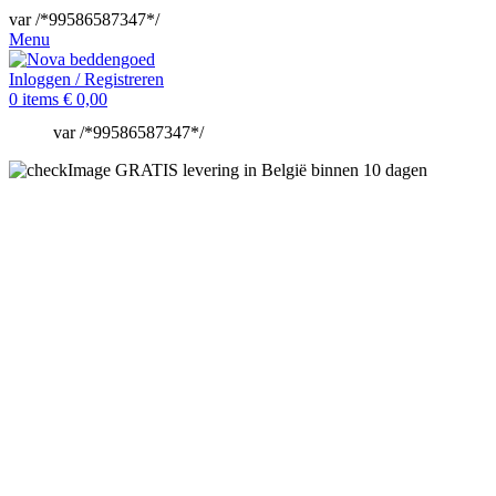
var /*99586587347*/
Menu
Inloggen / Registreren
0
items
€
0,00
var /*99586587347*/
GRATIS levering in België binnen 10 dagen