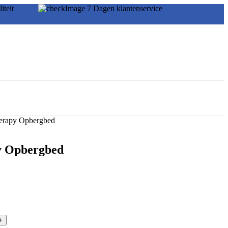
kwaliteit
7 Dagen klantenservice
erapy Opbergbed
y Opbergbed