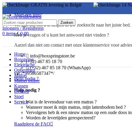
GRATIS levering in België
14 N
Moet een hint?
Zoeken
We zijn blij om u te helpen in uw zoektocht naar het juiste bed.
Inloggen / Registreren
0
items
€
0,00
Heb je vragen of u kunt het antwoord niet vinden ?
Aarzel dan niet om contact met onze klantenservice voor advies
Home
info@boxspringstore.be
Boxspring
(+32) 467 85 18 70
Elektrische
(+32) 467 85 18 70 (WhatsApp)
Opbergbed
var /*99586587347*/
Matras
Hulp nodig ?
Matras topper
Kussen
Hulp nodig ?
Dekbed
Stoel
Wat is de levensduur van een matras ?
Service
Wanneer moet ik mijn matras, mijn lattenbodem bed ?
Vervolgens heb ik een nieuw matras op een oude doos in 
Worden de levertijden gerespecteerd?
Raadpleeg de FAQ
Klik om te vergroten