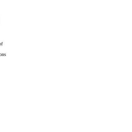
of
ons