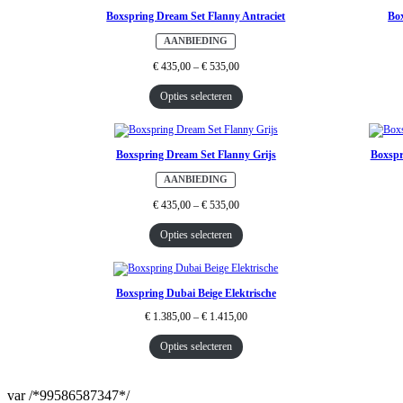
Boxspring Dream Set Flanny Antraciet
Box
P
AANBIEDING
R
O
€
435,00
–
€
535,00
D
U
C
Opties selecteren
T
I
N
D
E
U
Boxspring Dream Set Flanny Grijs
Boxspr
I
T
V
P
AANBIEDING
E
R
R
O
€
435,00
–
€
535,00
K
D
O
U
O
C
Opties selecteren
P
T
I
N
D
E
U
Boxspring Dubai Beige Elektrische
I
T
€
1.385,00
–
€
1.415,00
V
E
R
Opties selecteren
K
O
O
P
var /*99586587347*/