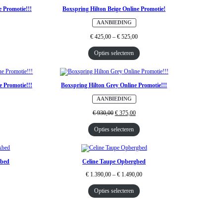
 Promotie!!!
Boxspring Hilton Beige Online Promotie!
P
AANBIEDING
R
O
€
425,00
–
€
525,00
D
U
C
Opties selecteren
T
I
N
D
E
U
e Promotie!!!
Boxspring Hilton Grey Online Promotie!!!
I
T
V
P
AANBIEDING
E
R
R
O
€
930,00
€
375,00
K
D
O
U
O
C
Opties selecteren
P
T
I
N
D
E
U
kbed
Celine Taupe Opbergbed
I
T
€
1.390,00
–
€
1.490,00
V
E
R
Opties selecteren
K
O
O
P