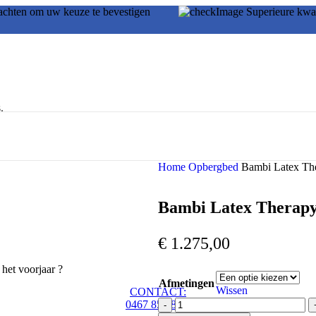
achten om uw keuze te bevestigen
Superieure 
.
Home
Opbergbed
Bambi Latex Th
Bambi Latex Therap
€
1.275,00
het voorjaar ?
Afmetingen
Wissen
CONTACT:
B
0467 85 18 70
a