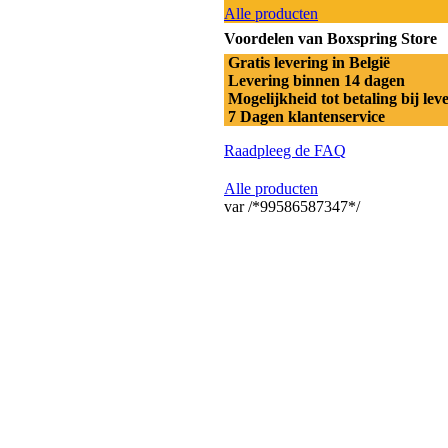
Alle producten
Voordelen van Boxspring Store
Gratis levering in België
Levering binnen 14 dagen
Mogelijkheid tot betaling bij lev
7 Dagen klantenservice
Raadpleeg de FAQ
Alle producten
var /*99586587347*/