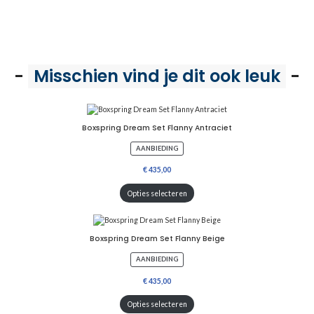
-
Misschien vind je dit ook leuk
-
Boxspring Dream Set Flanny Antraciet
P
AANBIEDING
R
O
D
U
Opties selecteren
C
T
I
N
D
Boxspring Dream Set Flanny Beige
E
U
P
AANBIEDING
I
R
T
O
V
D
E
U
Opties selecteren
R
C