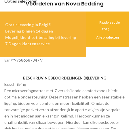
Opties selecteren
Voordelen van Nova Bedding
Raadpleeg de
Gratis levering in België
FAQ
Levering binnen 14 dagen
Mogelijkheid tot betaling bij levering
Alle producten
7 Dagen klantenservice
var /*99586587347*/
BESCHRIJVING
BEOORDELINGEN (0)
LEVERING
Beschrijving
Een microveringmatras met 7 verschillende comfortzones biedt
optimale ondersteuning. Deze matrassen hebben een zeer stabiele
ligging, bieden veel comfort en meer flexibiliteit. Omdat de
tonvormige pocketveren afzonderlijk in aparte zakjes zijn verpakt
en in het midden aan elkaar zijn gelijmd. Hierdoor kunnen ze
onafhankelijk van elkaar bewegen. Hierdoor kan elke pocketveer
zich individueel en dus optimaal aan het lichaam aanpassen. De