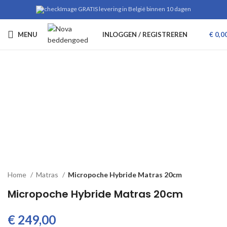
GRATIS levering in België binnen 10 dagen
MENU
INLOGGEN / REGISTREREN
€
0,0
Klik om te vergroten
Home
Matras
Micropoche Hybride Matras 20cm
Micropoche Hybride Matras 20cm
€