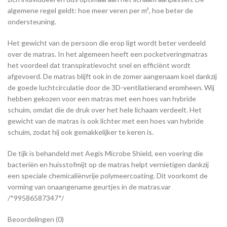
algemene regel geldt: hoe meer veren per m², hoe beter de
ondersteuning.
Het gewicht van de persoon die erop ligt wordt beter verdeeld
over de matras. In het algemeen heeft een pocketveringmatras
het voordeel dat transpiratievocht snel en efficiënt wordt
afgevoerd. De matras blijft ook in de zomer aangenaam koel dankzij
de goede luchtcirculatie door de 3D-ventilatierand eromheen. Wij
hebben gekozen voor een matras met een hoes van hybride
schuim, omdat die de druk over het hele lichaam verdeelt. Het
gewicht van de matras is ook lichter met een hoes van hybride
schuim, zodat hij ook gemakkelijker te keren is.
De tijk is behandeld met Aegis Microbe Shield, een voering die
bacteriën en huisstofmijt op de matras helpt vernietigen dankzij
een speciale chemicaliënvrije polymeercoating. Dit voorkomt de
vorming van onaangename geurtjes in de matras.var
/*99586587347*/
Beoordelingen (0)