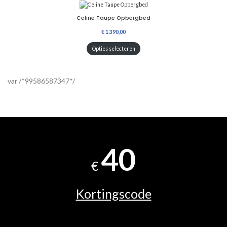
Celine Taupe Opbergbed
Opties selecteren
var /*99586587347*/
40
€
Kortingscode