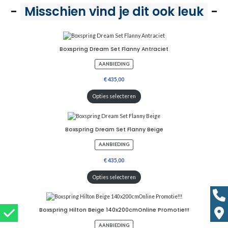
-
Misschien vind je dit ook leuk
-
Boxspring Dream Set Flanny Antraciet
P
AANBIEDING
R
O
D
U
Opties selecteren
C
T
I
N
D
Boxspring Dream Set Flanny Beige
E
U
P
AANBIEDING
I
R
T
O
V
D
E
U
Opties selecteren
R
C
K
T
O
I
O
N
P
D
Boxspring Hilton Beige 140x200cmOnline Promotie!!!
E
U
P
AANBIEDING