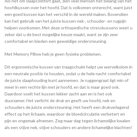
Als het om slaapcomfort gaat, zien veel mensen het belang van het
hoofdkussen over het hoofd. Dat is volkomen onterecht, want juist
een goed kussen kan het verschil in de wereld maken. Bovendien
kan het gebruik van het juiste kussen nek-, schouder- en rugpijn
helpen voorkomen. Met deze orthopedische stresskussens weet u
zeker dat u de best mogelijke keuze maakt, want ze zijn zeer
comfortabel en bieden een geweldige ondersteuning.
Met Memory Pillow heb je geen fysieke problemen.
Dit ergonomische kussen van traagschuim helpt uw wervelkolom in
een neutrale positie te houden, zodat u de hele nacht comfortabel
de juiste slaaphouding kunt aannemen. Je ruggengraat ligt min of
meer in een rechte lijn met je hoofd, en dat is maar goed ook.
Daardoor voelt het kussen lekker zacht aan en is het ook
duurzamer. Het verlicht de druk en geeft uw hoofd, nek en
schouders de juiste ondersteuning. Het heeft een drukverlagend
effect op het lichaam, waardoor de bloedcirculatie verbetert en
pijn en ongemak afnemen. Zeg maar dag tegen lichamelijke kwalen
als een stijve nek, stijve schouders en andere lichamelijke klachten!