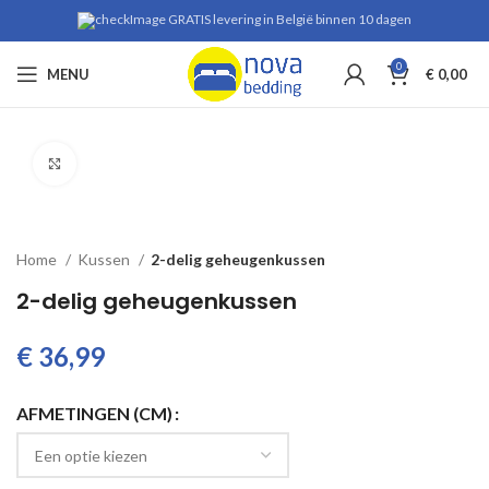
GRATIS levering in België binnen 10 dagen
0
MENU
€
0,00
Klik om te vergroten
Home
Kussen
2-delig geheugenkussen
2-delig geheugenkussen
€
AFMETINGEN (CM)