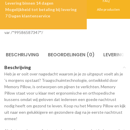
FAQ
Levering binnen 14 dagen
Mogelijkheid tot betaling bij levering
Alle producten
7 Dagen klantenservice
var /*99586587347*/
BESCHRIJVING
BEOORDELINGEN (0)
LEVERING
Beschrijving
Heb je er ooit over nagedacht waarom je je zo uitgeput voelt als je
's morgens opstaat? Traagschuimtechnologie, ontwikkeld door
Memory Pillow, is ontworpen om pijnen te verlichten. Memory
Pillow staat voor u klaar met ergonomische en orthopedische
kussens omdat wij geloven dat iedereen een goede nachtrust
nodig heeft om gezond te leven. Koop nu het Memory Pillow en kijk
uit naar een gelukkigere en gezondere dag na je eerste nachtrust
ermee!