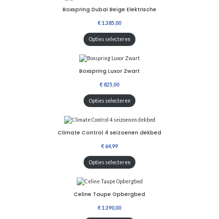
N
P
D
Boxspring Dubai Beige Elektrische
E
U
I
T
Opties selecteren
V
E
R
K
O
Boxspring Luxor Zwart
O
P
Opties selecteren
Climate Control 4 seizoenen dekbed
Opties selecteren
Celine Taupe Opbergbed